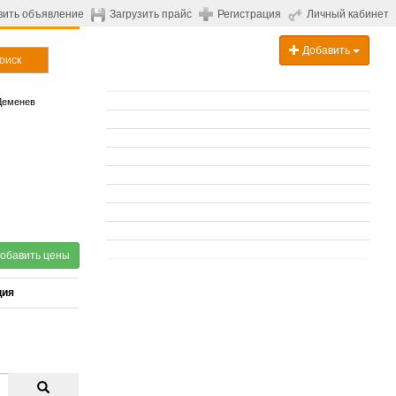
вить объявление
Загрузить прайс
Регистрация
Личный кабинет
Добавить
оиск
Деменев
обавить цены
ция