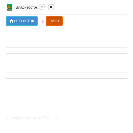
Владивосток
ООО ДВТЭК
Цены
Сгенерировано за 0.4742() cек.